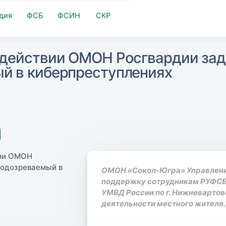
дия
ФСБ
ФСИН
СКР
одействии ОМОН Росгвардии за
й в киберпреступлениях
ОМОН «Сокол-Югра» Управлени
поддержку сотрудникам РУФСБ 
УМВД России по г. Нижневартов
деятельности местного жителя.