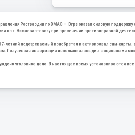
равления Росгвардии по ХМАО — Югре оказал силовую поддержку 
сии по г. Нижневартовску при пресечении противоправной деятел
 17-летний подозреваемый приобретал и активировал сим-карты, 
ам. Полученная информация использовалась дистанционными мо
буждено уголовное дело. В настоящее время устанавливаются все