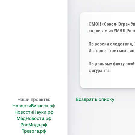
ОМОН «Сокол-Югра» Уп
коллегам из УМВД Рос
По версии следствия,
Интернет третьим лиц
По данному факту воз
фигуранта.
Возврат к списку
Наши проекты:
НовостиБизнеса.рф
НовостиНауки.рф
МедНовости.рф
РосМода.рф
Тревога.рф