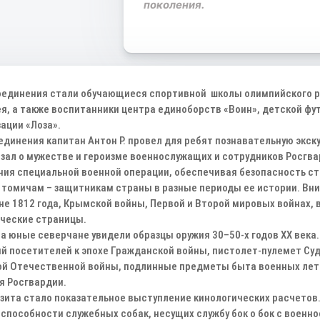
поколения.
оединения стали обучающиеся спортивной школы олимпийского ре
я, а также воспитанники центра единоборств «Воин», детской ф
ации «Лоза».
единения капитан Антон Р. провел для ребят познавательную экс
азал о мужестве и героизме военнослужащих и сотрудников Росгв
ения специальной военной операции, обеспечивая безопасность с
 томичам – защитникам страны в разные периоды ее истории. В
не 1812 года, Крымской войны, Первой и Второй мировых войнах,
ические страницы.
а юные северчане увидели образцы оружия 30–50-х годов ХХ века
 посетителей к эпохе Гражданской войны, пистолет-пулемет Суд
й Отечественной войны, подлинные предметы быта военных лет 
я Росгвардии.
зита стало показательное выступление кинологических расчето
 способности служебных собак, несущих службу бок о бок с воен