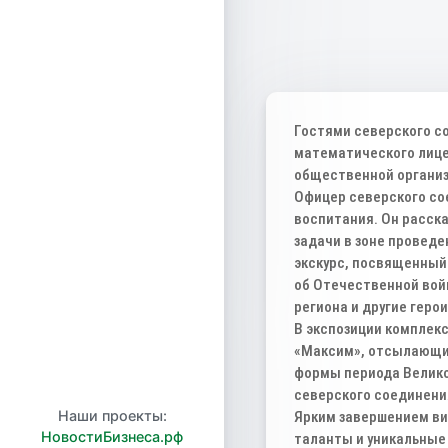
Гостями северского с
математического лице
общественной организ
Офицер северского со
воспитания. Он расск
задачи в зоне провед
экскурс, посвященный
об Отечественной вой
региона и другие геро
В экспозиции комплекс
«Максим», отсылающий
формы периода Велико
северского соединени
Наши проекты:
Ярким завершением ви
НовостиБизнеса.рф
таланты и уникальные