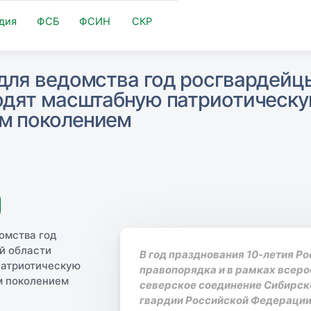
дия
ФСБ
ФСИН
СКР
для ведомства год росгвардейц
одят масштабную патриотическу
м поколением
В год празднования 10-летия Ро
правопорядка и в рамках всеро
северское соединение Сибирск
гвардии Российской Федерации