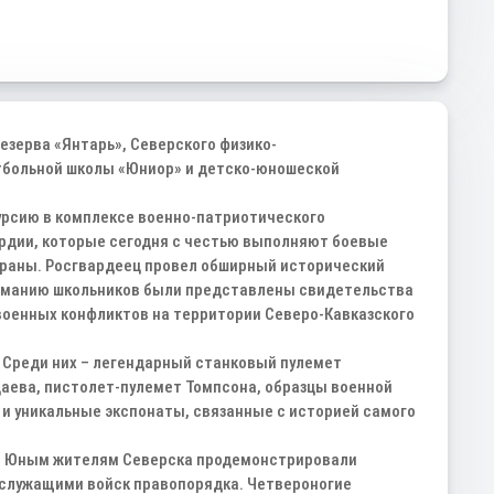
зерва «Янтарь», Северского физико-
утбольной школы «Юниор» и детско-юношеской
курсию в комплексе военно-патриотического
ардии, которые сегодня с честью выполняют боевые
траны. Росгвардеец провел обширный исторический
ниманию школьников были представлены свидетельства
 военных конфликтов на территории Северо-Кавказского
. Среди них – легендарный станковый пулемет
аева, пистолет-пулемет Томпсона, образцы военной
и уникальные экспонаты, связанные с историей самого
в. Юным жителям Северска продемонстрировали
нослужащими войск правопорядка. Четвероногие