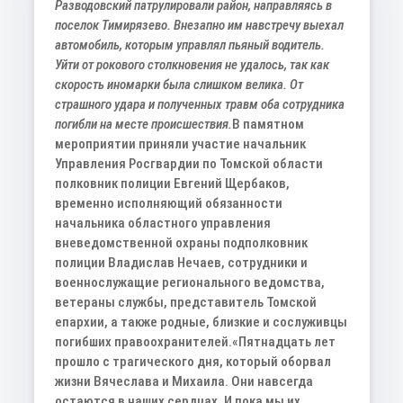
Разводовский патрулировали район, направляясь в
поселок Тимирязево. Внезапно им навстречу выехал
автомобиль, которым управлял пьяный водитель.
Уйти от рокового столкновения не удалось, так как
скорость иномарки была слишком велика. От
страшного удара и полученных травм оба сотрудника
погибли на месте происшествия.
В памятном
мероприятии приняли участие начальник
Управления Росгвардии по Томской области
полковник полиции Евгений Щербаков,
временно исполняющий обязанности
начальника областного управления
вневедомственной охраны подполковник
полиции Владислав Нечаев, сотрудники и
военнослужащие регионального ведомства,
ветераны службы, представитель Томской
епархии, а также родные, близкие и сослуживцы
погибших правоохранителей.
«Пятнадцать лет
прошло с трагического дня, который оборвал
жизни Вячеслава и Михаила. Они навсегда
остаются в наших сердцах. И пока мы их