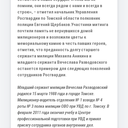
помним, они всегда рядом с нами и всегда в
строю», – отметил начальник Управления
Росгвардии по Томской области полковник
полиции Евгений Щербаков.
Участники митинга
почтили память не вернувшихся домой
милиционеров и возложили цветы к
мемориальному камню в честь павших героев,
отметив, что преданность долгу старшего
сержанта милиции Михаила Аникина и
младшего сержанта Вячеслава Разводовского
останется примером для следующих поколений
сотрудников Росгвардии.
Младший сержант милиции Вячеслав Разводовский
родился 15 марта 1988 года в городе Томске.
Милиционер-водитель отделения № 1 взвода № 4
роты № 3 полка милиции ОВО при УВД по г. Томску. В
феврале 2011 года окончил учебу в Центре
профессиональной подготовки при УВД и принял
присягу сотрудника органов внутренних дел.