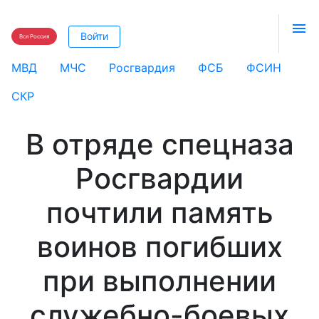

Войти
Вся Россия
МВД
МЧС
Росгвардия
ФСБ
ФСИН
СКР
В отряде спецназа
Росгвардии
почтили память
воинов погибших
при выполнении
служебно-боевых