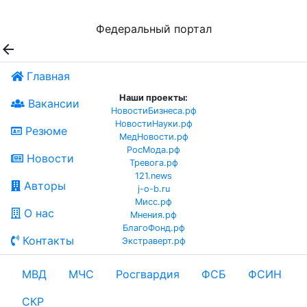
Федеральный портал

Главная
Наши проекты:
Вакансии
НовостиБизнеса.рф
НовостиНауки.рф
Резюме
МедНовости.рф
РосМода.рф
Новости
Тревога.рф
121.news
Авторы
j-o-b.ru
Мисс.рф
О нас
Мнения.рф
БлагоФонд.рф
Контакты
Экстраверт.рф
МВД
МЧС
Росгвардия
ФСБ
ФСИН
СКР