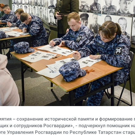
иятия – сохранение исторической памяти и формирование 
их и сотрудников Росгвардии», - подчеркнул помощник н
оте Управления Росгвардии по Республике Татарстан стар