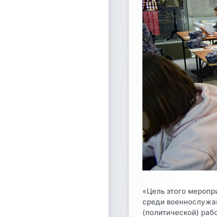
«Цель этого меропр
среди воeннослужащ
(политической) раб