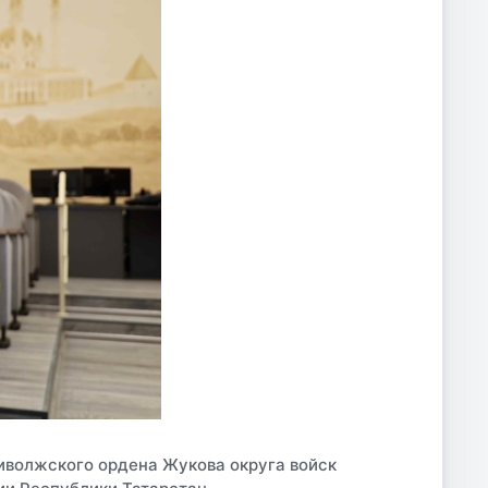
иволжского ордена Жукова округа войск