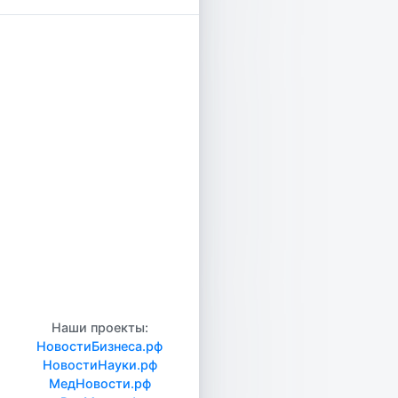
Наши проекты:
НовостиБизнеса.рф
НовостиНауки.рф
МедНовости.рф