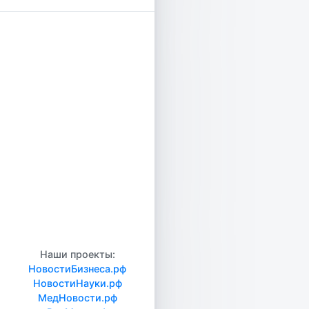
Наши проекты:
НовостиБизнеса.рф
НовостиНауки.рф
МедНовости.рф