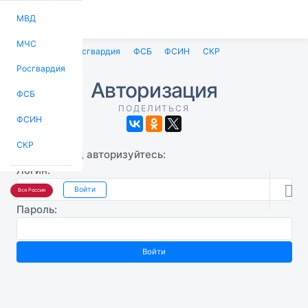
МВД
МЧС
МВД
МЧС
Росгвардия
ФСБ
ФСИН
СКР
Росгвардия
Авторизация
ФСБ
ПОДЕЛИТЬСЯ
ФСИН
СКР
Пожалуйста, авторизуйтесь:
Логин:

Войти
Вся Россия
Пароль: