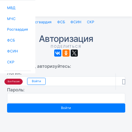
МВД
МЧС
МВД
МЧС
Росгвардия
ФСБ
ФСИН
СКР
Росгвардия
Авторизация
ФСБ
ПОДЕЛИТЬСЯ
ФСИН
СКР
Пожалуйста, авторизуйтесь:
Логин:

Войти
Вся Россия
Пароль: