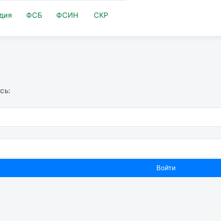
дия
ФСБ
ФСИН
СКР
сь: