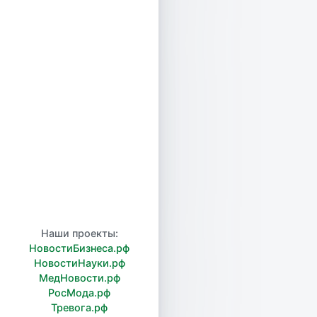
Наши проекты:
НовостиБизнеса.рф
НовостиНауки.рф
МедНовости.рф
РосМода.рф
Тревога.рф