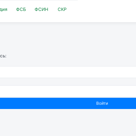
дия
ФСБ
ФСИН
СКР
сь: