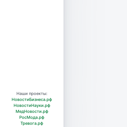
Наши проекты:
НовостиБизнеса.рф
НовостиНауки.рф
МедНовости.рф
РосМода.рф
Тревога.рф